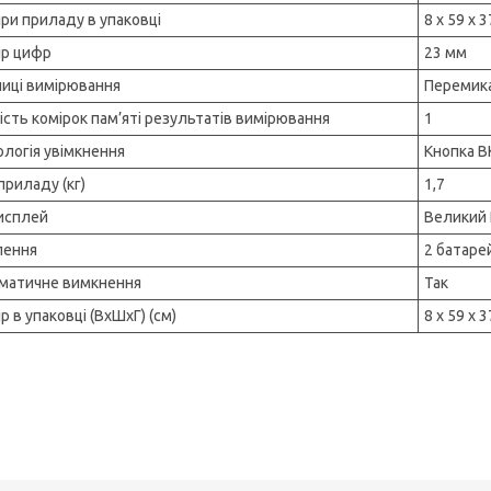
ри приладу в упаковці
8 х 59 х 
ір цифр
23 мм
иці вимірювання
Перемика
ість комірок пам’яті результатів вимірювання
1
ологія увімкнення
Кнопка В
приладу (кг)
1,7
исплей
Великий
ення
2 батарей
матичне вимкнення
Так
р в упаковці (ВхШхГ) (см)
8 х 59 х 