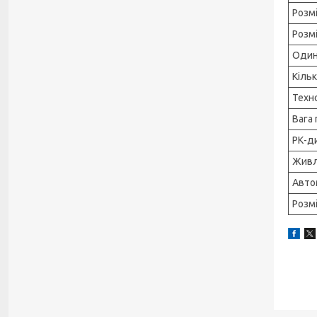
Розмі
Розм
Один
Кільк
Техн
Вага 
РК-д
Живл
Авто
Розмі