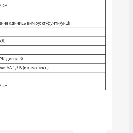
37 см
ння одиниць виміру: кг/фунти/унції
КЛ.
 РК-дисплей
ки АА 1,5 В (в комплекті)
37 см