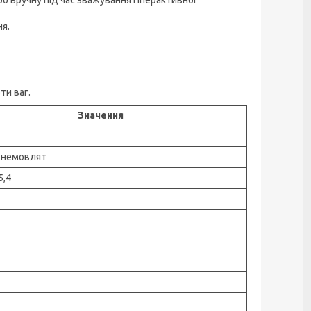
я.
ти ваг.
Значення
 немовлят
5,4