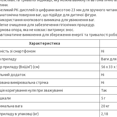
тини.
Великий РК-дисплей із цифрами висотою 23 мм для зручного читанн
Анатомічна поверхня ваг, що підійде для дитячої фігури.
Використання кнопкового вимикача для увімкнення ваг.
Легке очищення для забезпечення гігієнічних процедур.
Гумова опора, яка не ковзає і витримує знос.
Автоматичне вимкнення для збереження енергії та тривалості робо
Характеристика
сність зі смартфоном
Ні
а приладу
Ваги для
р приладу (ВхШхГ) (см)
56 x 33 x 
льний додаток
Ні
ована вимірювальна стрічка
Ні
ція коригування нуля при зважуванні
Так
 шкали
5 г
имальна вага
20 кг
приладу в упаковці (кг)
2,18