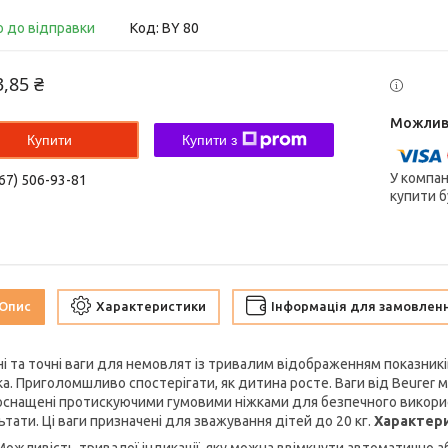
о до відправки
Код:
BY 80
3,85 ₴
Купити
Купити з
У компан
67) 506-93-81
купити б
Опис
Характеристики
Інформація для замовлен
ні та точні ваги для немовлят із тривалим відображенням показникі
а. Приголомшливо спостерігати, як дитина росте. Ваги від Beurer 
оснащені протискуючими гумовими ніжками для безпечного викори
тати. Ці ваги призначені для зважування дітей до 20 кг.
Характер
Можливість тривалої індикації, яку можна ввімкнути автоматично аб