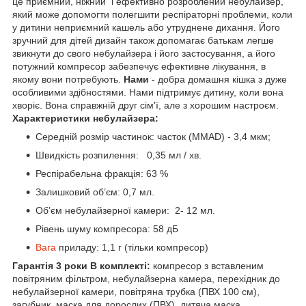
це приємний, ніжний і ефективно розроблений небулайзер,
який може допомогти полегшити респіраторні проблеми, коли
у дитини неприємний кашель або утруднене дихання. Його
зручний для дітей дизайн також допомагає батькам легше
звикнути до свого небулайзера і його застосування, а його
потужний компресор забезпечує ефективне лікування, в
якому вони потребують.
Нами
- добра домашня кішка з дуже
особливими здібностями. Нами підтримує дитину, коли вона
хворіє. Вона справжній друг сім'ї, але з хорошим настроєм.
Характеристики небулайзера
:
Середній розмір частинок: часток (MMAD) - 3,4 мкм;
Швидкість розпилення: 0,35 мл / хв.
Респірабельна фракція: 63 %
Залишковий об’єм: 0,7 мл.
Об’єм небулайзерної камери: 2- 12 мл.
Рівень шуму компресора: 58 дБ
Вага
приладу: 1,1 г (тільки компресор)
Гарантія 3 роки
В комплекті:
компресор з вставленим
повітряним фільтром, небулайзерна камера, перехідник до
небулайзерної камери, повітряна трубка (ПВХ 100 см),
загубник, маска для дорослих (ПВХ), дитяча маска