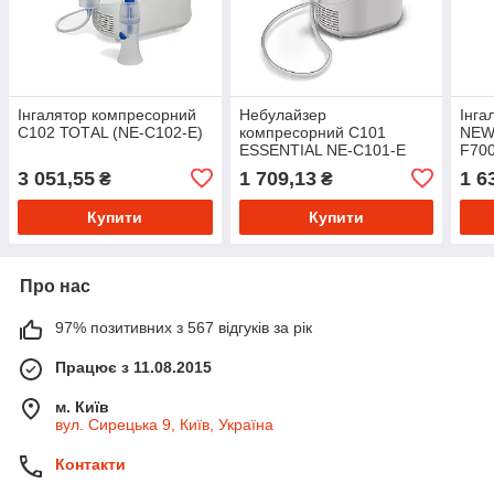
Інгалятор компресорний
Небулайзер
Інга
С102 ТОТАL (NE-C102-E)
компресорний С101
NEW
ESSENTIAL NE-C101-E
F700
3 051,55
1 709,13
1 6
₴
₴
Купити
Купити
Про нас
97% позитивних з 567 відгуків за рік
Працює з 11.08.2015
м. Київ
вул. Сирецька 9, Київ, Україна
Контакти