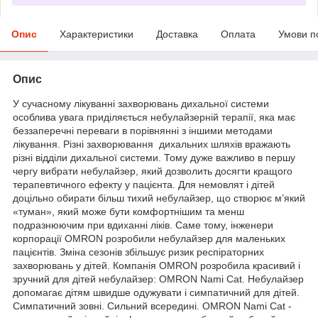
Опис
Характеристики
Доставка
Оплата
Умови п
Опис
У сучасному лікуванні захворювань дихальної системи
особлива увага приділяється небулайзерній терапії, яка має
беззаперечні переваги в порівнянні з іншими методами
лікування. Різні захворювання дихальних шляхів вражають
різні відділи дихальної системи. Тому дуже важливо в першу
чергу вибрати небулайзер, який дозволить досягти кращого
терапевтичного ефекту у пацієнта. Для немовлят і дітей
доцільно обирати більш тихий небулайзер, що створює м’який
«туман», який може бути комфортнішим та менш
подразнюючим при вдиханні ліків. Саме тому, інженери
корпорації OMRON розробили небулайзер для маленьких
пацієнтів. Зміна сезонів збільшує ризик респіраторних
захворювань у дітей. Компанія OMRON розробила красивий і
зручний для дітей небулайзер: OMRON Nami Cat. Небулайзер
допомагає дітям швидше одужувати і симпатичний для дітей.
Симпатичний зовні. Сильний всередині. OMRON Nami Cat -