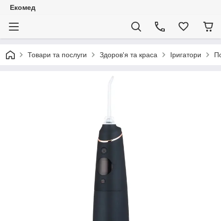
Екомед
Товари та послуги
Здоров'я та краса
Іригатори
П