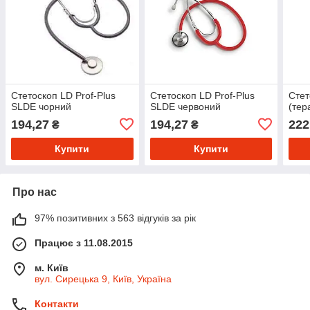
Стетоскоп LD Prof-Plus
Стетоскоп LD Prof-Plus
Стет
SLDE чорний
SLDE червоний
(тер
194,27
194,27
222
₴
₴
Купити
Купити
Про нас
97% позитивних з 563 відгуків за рік
Працює з 11.08.2015
м. Київ
вул. Сирецька 9, Київ, Україна
Контакти