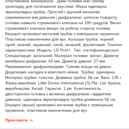
пластиковою мембраною . Дзвін головки має гумову
прокладку для поліпшення акустики. Міцна одинарна
звукопровідна трубка. Простий і зручний механізм
перемикання між дзвоном і діафрагмою, шляхом повороту
головки навколо стрижневого клапана на 180 градусів. Вигин
стрижневого клапана вказує на робочу сторону головки.
Бінуарні хромовані металеві трубки з зовнішньою пружиною.
Пластикові наконечники для вух. Кольори трубок: чорний,
сірий, жовтий, червоний, синій, зелений, фіолетовий. Технічні
характеристики: Модель: LD Prof-I . Тип: стетофонендоскоп.
Спеціалізація: загальний. Матеріал головки: метал. Діаметр
мембрани діафрагми: 43 мм. Діаметр дзвони: 27 мм.
Перемикання: діафрагма/дзвін. Гумове кільце на дзвоні.
Додаткових насадок в комплекті немає. Трубка: одинарна.
Матеріал трубки: пластик. Довжина трубок: 56 см. Вага: 135 г.
Фірма-виробник: Little Doctor International (S) Pte. Ltd. Країна
виробництва: Китай. Гарантія: 1 рік. Комплектність:
двостороння головка з великою діафрагмою і відкритим
дзвоном, одинарна звукопровідна трубка довжиною 56 см,
Бінуарні (вушні) хромовані металеві трубки c зовнішньою
пружиною, пластикові наконечники для вух.
Приховати