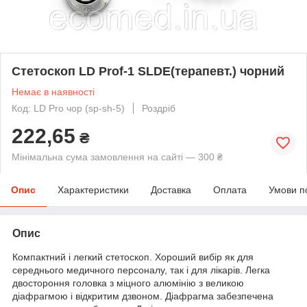
Стетоскоп LD Prof-1 SLDE(терапевт.) чорний
Немає в наявності
Код: LD Pro чор (sp-sh-5)
Роздріб
222,65
₴
Мінімальна сума замовлення на сайті — 300 ₴
Опис
Характеристики
Доставка
Оплата
Умови п
Опис
Компактний і легкий стетоскоп. Хороший вибір як для
середнього медичного персоналу, так і для лікарів. Легка
двостороння головка з міцного алюмінію з великою
діафрагмою і відкритим дзвоном. Діафрагма забезпечена