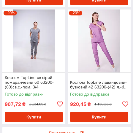
–20%
–20%
Костюм TopLine св.сірий-
помаранчевий 60 63200-
Костюм TopLine лавандовий-
(60)св.с.-пом. 3/4
бузковий 42 63200-(42) л.-б..
Готово до відправки
Готово до відправки
907,72
920,45
₴
₴
1 134,65 ₴
1 150,56 ₴
Купити
Купити
Показати ще