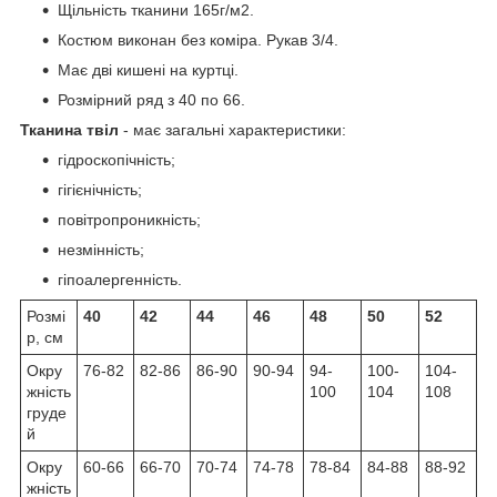
Щільність тканини 165г/м2.
Костюм виконан без коміра. Рукав 3/4.
Має дві кишені на куртці.
Розмірний ряд з 40 по 66.
Тканина твіл
- має загальні характеристики:
гідроскопічність;
гігієнічність;
повітропроникність;
незмінність;
гіпоалергенність.
Розмі
40
42
44
46
48
50
52
р, см
Окру
76-82
82-86
86-90
90-94
94-
100-
104-
жність
100
104
108
груде
й
Окру
60-66
66-70
70-74
74-78
78-84
84-88
88-92
жність