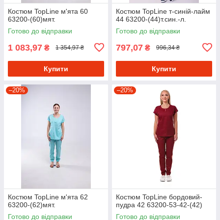
Костюм TopLine м'ята 60
Костюм TopLine т-синій-лайм
63200-(60)мят.
44 63200-(44)т.син.-л.
Готово до відправки
Готово до відправки
1 083,97
797,07
₴
₴
1 354,97 ₴
996,34 ₴
Купити
Купити
–20%
–20%
Костюм TopLine м'ята 62
Костюм TopLine бордовий-
63200-(62)мят.
пудра 42 63200-53-42-(42)
Готово до відправки
Готово до відправки