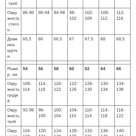
талії
Окру
86-90
90-94
94-98
98-
102-
108-
112-
жність
102
108
112
116
стего
н
Довж
65,5
66
66,5
67
67,5
68
68,5
ина
куртк
и
Розмі
54
56
58
60
62
64
66
р, см
Окру
108-
114-
118-
122-
126-
130-
134-
жність
114
118
122
126
130
134
138
груде
й
Окру
92-96
96-
100-
104-
110-
114-
118-
жність
100
104
110
114
118
122
талії
Окру
116-
120-
124-
128-
132-
136-
140-