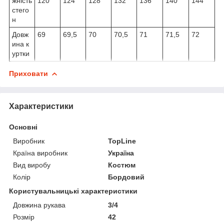
жність
120
124
128
132
136
140
144
стего
н
Довж
69
69,5
70
70,5
71
71,5
72
ина к
уртки
Приховати
Характеристики
Основні
Виробник
TopLine
Країна виробник
Україна
Вид виробу
Костюм
Колір
Бордовий
Користувальницькі характеристики
Довжина рукава
3/4
Розмір
42