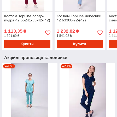
Костюм TopLine бордо-
Костюм TopLine небесний
Кост
пудра 42 65241-53-42-(42)
42 63300-72-(42)
сині
1 113,35
1 232,82
1 1
₴
₴
1 391,69 ₴
1 541,02 ₴
1 411
Купити
Купити
Акційні пропозиції та новинки
–20%
–20%