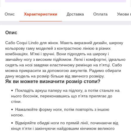
Опис
Характеристики
Доставка
Оплата
Умови 
Опис
Сабо Coqui Lindo для жінок. Мають виразний дизайн, широку
кольорову гаму моделей з контрастною лінією в різних
комбінаціях. М'які і зручні. Вони підходять на широку і
звичайну ногу з високим підйомом. Легкі і комфортні, ідеально
сидять на нозі завдяки еластичному ремінцю на п'ятці. Сабо
можна прикрасити за допомогою амулетів. Радимо обирати
дану модель на розмір більше від звичного розміру.
Як ви можете визначити розмір стопи?
Покладіть аркуш паперу на підлогу, а потім станьте на
нього босоніж, переконавшись що п'ята прилягає до
стіни.
Намалюйте форму ноги, потім повторіть з іншою
ногою.
Відміряйте обидві ноги по прямій лінії, починаючи від
кінця п’яти і закінчуючи найдовшим кінчиком великого