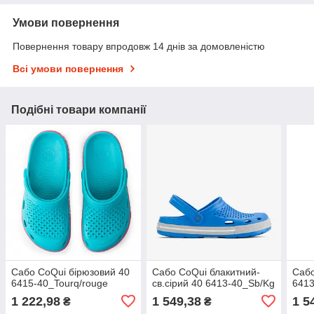
Умови повернення
Повернення товару впродовж 14 днів за домовленістю
Всі умови повернення
Подібні товари компанії
Сабо CoQui бірюзовий 40
Сабо CoQui блакитний-
Сабо
6415-40_Tourq/rouge
св.сірий 40 6413-40_Sb/Kg
6413
1 222,98
1 549,38
1 5
₴
₴