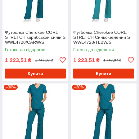
Футболка Cherokee CORE
Футболка Cherokee CORE
STRETCH карибський синій S
STRETCH Синьо-зелений S
WWE4728/CARW/S
WWE4728/TLBW/S
Готово до відправки
Готово до відправки
1 223,51
1 223,51
₴
₴
1 747,87 ₴
1 747,87 ₴
Купити
Купити
–30%
–30%