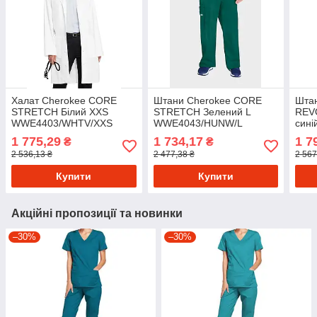
Халат Cherokee CORE
Штани Cherokee CORE
Шта
STRETCH Білий XXS
STRETCH Зелений L
REV
WWE4403/WHTV/XXS
WWE4043/HUNW/L
сині
WWE
1 775,29
1 734,17
1 7
₴
₴
2 536,13 ₴
2 477,38 ₴
2 567
Купити
Купити
Акційні пропозиції та новинки
–30%
–30%