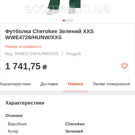
Футболка Cherokee Зелений XXS
WWE4728/HUNW/XXS
Немає в наявності
Код: WWE4728/HUNW/XXS
Роздріб
1 741,75
₴
Характеристики
Доставка
Оплата
Умови повернення
Характеристики
Основні
Виробник
Cherokee
Колір
Зелений