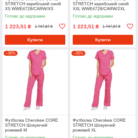
STRETCH карибський синій
STRETCH карибський синій
XS WWE4728/CARW/XS
XXL WWE4728/CARW/2XL
Готово до відправки
Готово до відправки
1 223,51
1 223,51
₴
₴
1 747,87 ₴
1 747,87 ₴
Купити
Купити
–30%
–30%
Футболка Cherokee CORE
Футболка Cherokee CORE
STRETCH Шокуючий
STRETCH Шокуючий
рожевий M
рожевий XL
WWE4728/SHPW/M
WWE4728/SHPW/XL
Готово до відправки
Готово до відправки