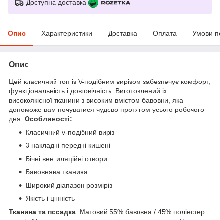
Доступна доставка
Опис
Характеристики
Доставка
Оплата
Умови п
Опис
Цей класичний топ із V-подібним вирізом забезпечує комфорт,
функціональність і довговічність. Виготовлений із
високоякісної тканини з високим вмістом бавовни, яка
допоможе вам почуватися чудово протягом усього робочого
дня.
Особливості:
Класичний v-подібний виріз
3 накладні передні кишені
Бічні вентиляційні отвори
Бавовняна тканина
Широкий діапазон розмірів
Якість і цінність
Тканина та посадка
: Матовий 55% бавовна / 45% поліестер