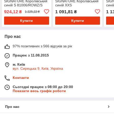
SIGNATURE Королівський
SIGNATURE Королівський
SIG
синій S 81006/ROWZ/S
синій XXS
сині
DKE86706/ROWZ/XXS
924,12
1 091,81
1 1
₴
₴
1 225,22 ₴
Купити
Купити
Про нас
97% позитивних з 566 відгуків за рік
Працює з 11.08.2015
м. Київ
вул. Сирецька 9, Київ, Україна
Контакти
Сьогодні працює з 08:00 до 20:00
Показати весь графік роботи
Про нас