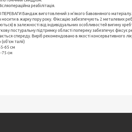
Післяопераційна реабілітація.
І ПЕРЕВАГИ Бандаж виготовлений з м’якого бавовняного матеріалу
 носити в жарку пору року. Фіксацію забезпечують 2 металевих ре
аються) в залежності від індивідуальних особливостей вигину хребта
кову постуральну підтримку області попереку забезпечує фіксує ре
бається спереду. Виріб рекомендовано в якості консервативного ліку
 (об'єм талії)
55-65 см
-75 см