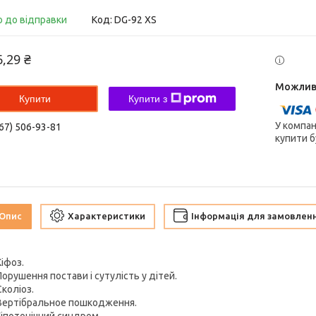
о до відправки
Код:
DG-92 XS
6,29 ₴
Купити
Купити з
У компан
67) 506-93-81
купити б
Опис
Характеристики
Інформація для замовлен
Кіфоз.
Порушення постави і сутулість у дітей.
Сколіоз.
Вертібральное пошкодження.
Гіпотонічний синдром.