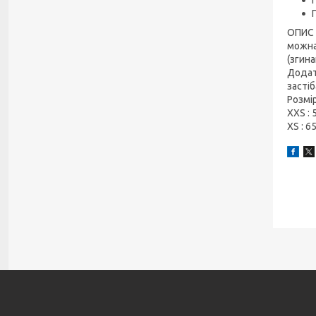
ОПИС 
можна
(згин
Додат
засті
Розмір
XXS
:
XS
:
65