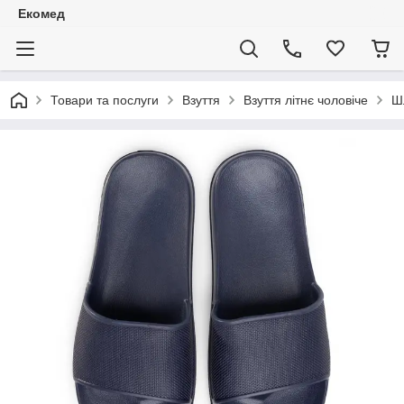
Екомед
Товари та послуги
Взуття
Взуття літнє чоловіче
Ш