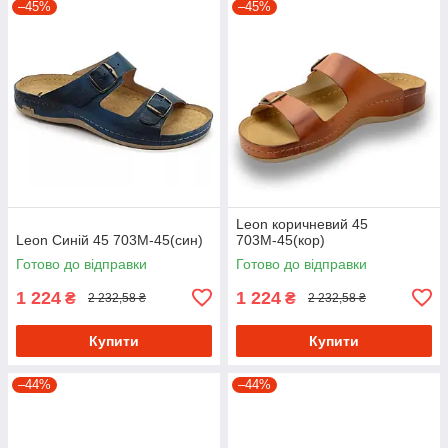
–45%
–45%
Leon коричневий 45
Leon Синій 45 703М-45(син)
703М-45(кор)
Готово до відправки
Готово до відправки
1 224
1 224
₴
₴
2 232,58 ₴
2 232,58 ₴
Купити
Купити
–44%
–44%