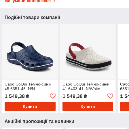
Всі умови повернення
Подібні товари компанії
Сабо CoQui Темно-синій
Сабо CoQui Темно-синій
Сабо
45 6351-45_N/N
41 6403-41_N/White
6351
1 549,38
1 549,38
1 5
₴
₴
Купити
Купити
Акційні пропозиції та новинки