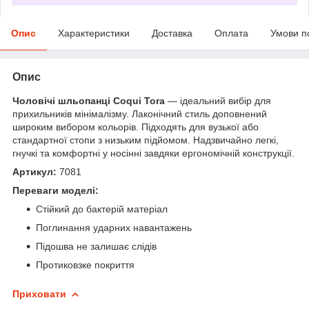
Опис
Характеристики
Доставка
Оплата
Умови п
Опис
Чоловічі шльопанці Coqui Tora
— ідеальний вибір для
прихильників мінімалізму. Лаконічний стиль доповнений
широким вибором кольорів. Підходять для вузької або
стандартної стопи з низьким підйомом. Надзвичайно легкі,
гнучкі та комфортні у носінні завдяки ергономічній конструкції.
Артикул:
7081
Переваги моделі:
Стійкий до бактерій матеріал
Поглинання ударних навантажень
Підошва не залишає слідів
Протиковзке покриття
Приховати