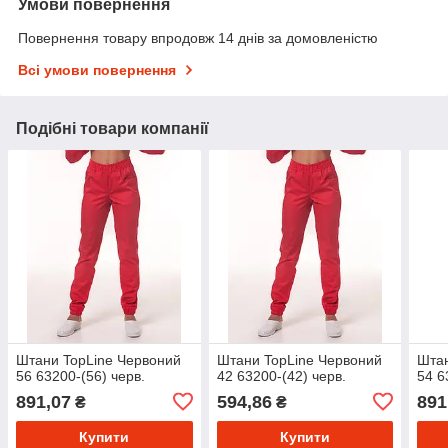
Умови повернення
Повернення товару впродовж 14 днів за домовленістю
Всі умови повернення
Подібні товари компанії
Штани TopLine Червоний
Штани TopLine Червоний
Штан
56 63200-(56) черв.
42 63200-(42) черв.
54 6
891,07
594,86
891
₴
₴
Купити
Купити