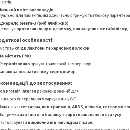
ієнтів.
Низький вміст вуглеводів
туально для пацієнтів, які одночасно отримують глюкозу парентера
Джерело омега-3 (риб’ячий жир)
безпечує
протизапальну підтримку
,
покращення метаболізму
,
даткові особливості:
Містить
сліди лактози та харчових волокон
Не містить ГМО
Стерилізовано
при ультрависокій температурі
Запаковано в захисному середовищі
комендації до застосування:
son Protein Intense
рекомендований для:
Раннього ентерального харчування у ВІТ
Пацієнтів із
сепсисом
,
політравмою
,
ARDS
,
опіками
,
гострими за
Підтримки
азотистого балансу
та
протизапального статусу
Застосовувати
виключно під наглядом лікаря
.