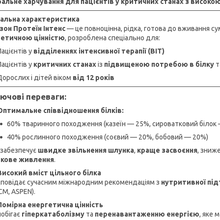
альне харчування для пацієнтів у критичних станах з високо
гальна характеристика
зон Протеїн Інтенс
— це повноцінна, рідка, готова до вживання с
гетичною цінністю
, розроблена спеціально для:
Пацієнтів у
відділеннях інтенсивної терапії (ВІТ)
Пацієнтів у
критичних станах
із
підвищеною потребою в білку
т
Дорослих і дітей віком
від 12 років
ючові переваги:
Оптимальне співвідношення білків:
60% тваринного походження (казеїн — 25%, сироватковий білок
40% рослинного походження (соєвий — 20%, бобовий — 20%)
 забезпечує
швидке звільнення шлунка
,
краще засвоєння
, зниж
лкове живлення
.
Високий вміст цільного білка
дповідає сучасним міжнародним рекомендаціям з
нутритивної пі
CM, ASPEN).
Помірна енергетична цінність
побігає
гіперкатаболізму
та
перенавантаженню енергією
, яке