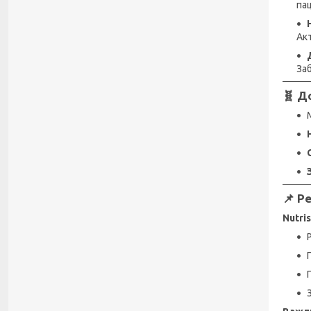
пац
Ак
За
🧬
До
📌
Ре
Nutri