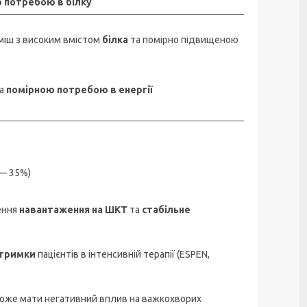
ю потребою в білку
уміш з високим вмістом
білка
та помірно підвищеною
а
помірною потребою в енергії
 — 35%)
ення
навантаження на ШКТ
та
стабільне
дтримки
пацієнтів в інтенсивній терапії (ESPEN,
 може мати негативний вплив на важкохворих