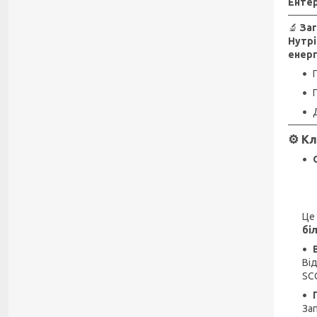
Ентер
🔬
За
Нутрі
енер
⚙️
Кл
Це
бі
Ві
SC
За