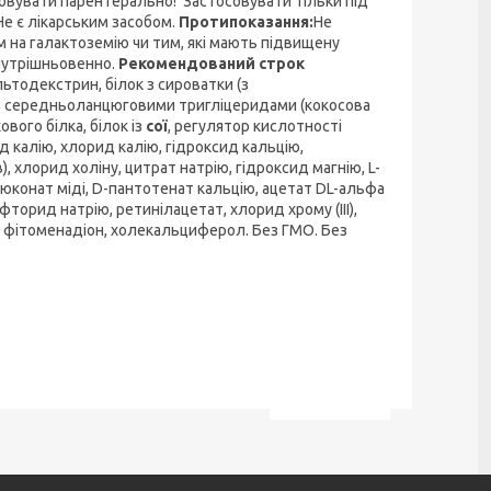
совувати парентерально! Застосовувати тільки під
е є лікарським засобом.
Протипоказання:
Не
м на галактоземію чи тим, які мають підвищену
нутрішньовенно.
Рекомендований строк
ьтодекстрин, білок з сироватки (з
ія із середньоланцюговими тригліцеридами (кокосова
хового білка, білок із
сої
, регулятор кислотності
д калію, хлорид калію, гідроксид кальцію,
в), хлорид холіну, цитрат натрію, гідроксид магнію, L-
 глюконат міді, D-пантотенат кальцію, ацетат DL-альфа
торид натрію, ретинілацетат, хлорид хрому (ІІІ),
ю, фітоменадіон, холекальциферол. Без ГМО. Без