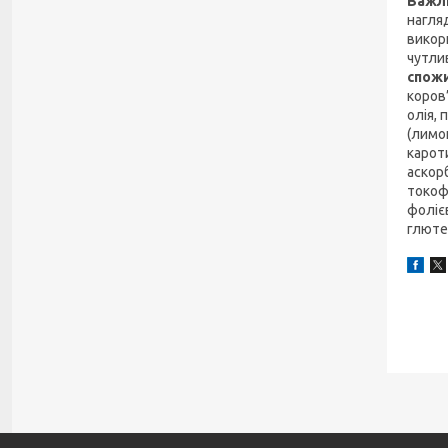
Важли
нагля
викор
чутли
спожи
коров
олія, 
(лимо
карот
аскорб
токоф
фоліє
глюте