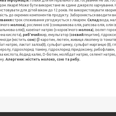
ва інформація:
Тільки для ентерального застосування! Не засто
дом лікаря! Може бути використане як єдине джерело харчування. Н
истовувати для дітей віком до 12 років. Не використовувати хвори
вість до окремих компонентів продукту. Забороняється вводити в
вання:
строк споживання узгоджується з лікарем.
Склад:
вода, мал
’ячого
молока
), рослинні олії (соняшникова олія, рапсова олія, ол
пальмова олія)), казеїнат натрію (з коров’ячого
молока
), ізолят горо
нна кислота),
риб’ячий
жир, емульгатор (
соєвий
лецитин), гідрокси
иноїди (містить
сою
) (β-каротин, лютеїн, живиця лікопену із томаті
ат натрію, лактат заліза(ІІ), сульфат цинку, сульфат марганцю (ІІ),
еролу, гідрохлорид тіаміну, гідрохлорид піридоксину, рибофлавін, ф
ва кислота, йодид калію, D-біотин, молібдат натрію, селеніт натрі
ну.
Алергени: містить молоко, сою та рибу.