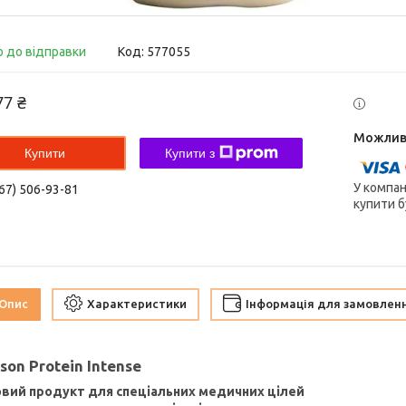
о до відправки
Код:
577055
77 ₴
Купити
Купити з
У компан
67) 506-93-81
купити б
Опис
Характеристики
Інформація для замовлен
ison Protein Intense
вий продукт для спеціальних медичних цілей